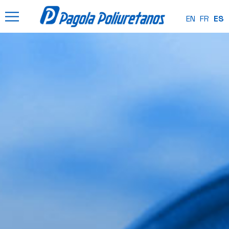
EN
FR
ES